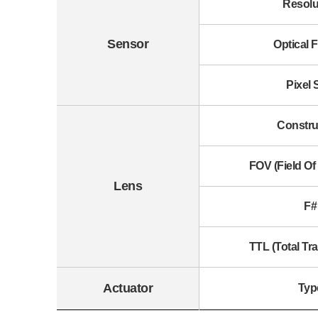
Resolu
Sensor
Optical 
Pixel 
Constru
FOV (Field O
Lens
F#
TTL (Total Tr
Actuator
Typ