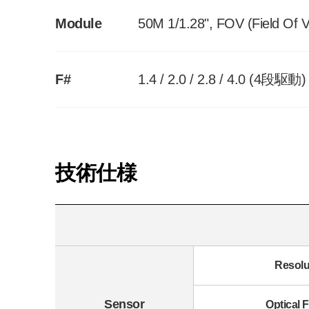
Module
50M 1/1.28", FOV (Field Of 
F#
1.4 / 2.0 / 2.8 / 4.0 (4段駆動)
技術仕様
Resolu
Sensor
Optical 