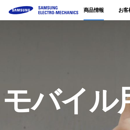
商品情報
お客
コンポーネント
お問い合わせ
サステナビリティ
企業紹介
モジュール
Sales Partners
地球
Buy Now
MLCC
FAQ
三星電機の会社紹介
Camera Module
環境
Inductor
質問する
CEOメッセージ
気候
Chip Resistor
ミッション ＆ ビジョン
環境
Tantalum
事業所の紹介
製品
モバイル
Silicon Capacitor
沿革 & 受賞経歴