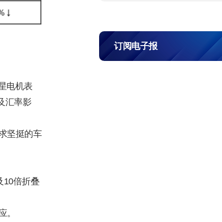
订阅电子报
三星电机表
及汇率影
求坚挺的车
10倍折叠
应。