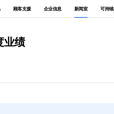
品
顾客支援
企业信息
新闻室
可持续
rtners
封装基板
地球环境
IR
认证书
新闻
员工与社会
应用
电子报
技术资料
进展与成果
度业绩
w
Package Substrate
环境战略
业绩公布
环境/安全/品质
主页
财务信息
员工
Automotive
查看电子报
产品目录
Network
伦理管理
气候变化
股东信息
产品环境认证书
最新文章
企业控制结构
社会贡献
Computer
订阅电子报
软件库
Server
合规管理
环境影响
股价信息
情报保安认证书
IR资料室
供应链
Display
Solid State Dri
产品环境
Mobile Phone
Tablet
线上
Wearable