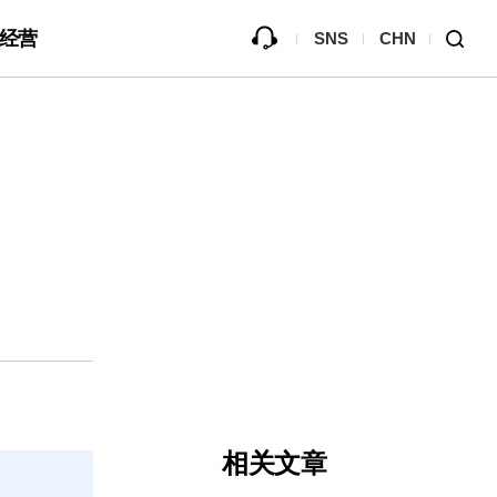
经营
SNS
CHN
就仿制品的免责
资料库
B2Bi (EDI)
ve
宣传馆
Passive Component Center
相关文章