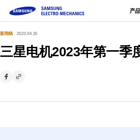
产
新闻稿
2023.04.26
被动元件
顾客咨询
模块
企业介绍
可持续经营
Sales Pa
三星电机2023年第一季
Buy No
MLCC
FAQ
Camera Module
三星电机介绍
Inductor
咨询
CEO留信
Chip Resistor
使命 & 愿景
Tantalum
事业场简介
Silicon Capacitor
沿革 & 获奖概况