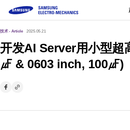
技术 - Article
2025.05.21
被动元件
顾客咨询
模块
企业介绍
可持续经营
Sale
开发AI Server用小型超高容
Buy
MLCC
FAQ
Camera Module
三星电机介绍
Inductor
咨询
CEO留信
㎌ & 0603 inch, 100㎌)
Chip Resistor
使命 & 愿景
Tantalum
事业场简介
Silicon Capacitor
沿革 & 获奖概况