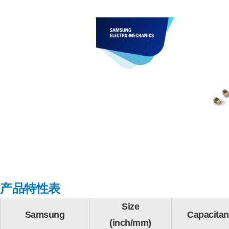
产品特性表
Size
Samsung
Capacita
(inch/mm)