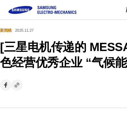
新闻稿
2025.11.27
被动元件
顾客咨询
模块
企业介绍
可持续经营
Sale
[三星电机传递的 MESS
Buy
MLCC
FAQ
Camera Module
三星电机介绍
Inductor
咨询
CEO留信
色经营优秀企业 “气候
Chip Resistor
使命 & 愿景
Tantalum
事业场简介
Silicon Capacitor
沿革 & 获奖概况