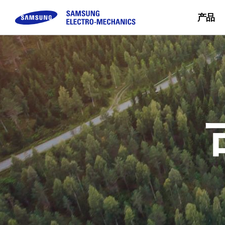
产品
被动元件
顾客咨询
模块
企业介绍
可持续经营
Sales Partn
Buy Now
MLCC
FAQ
Camera Module
三星电机介绍
Inductor
咨询
CEO留信
Chip Resistor
使命 & 愿景
Tantalum
事业场简介
Silicon Capacitor
沿革 & 获奖概况