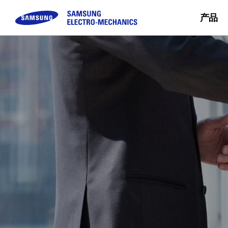
产品
被动元件
顾客咨询
模块
企业介绍
可持续经营
Sales Partn
Buy Now
MLCC
FAQ
Camera Module
三星电机介绍
Inductor
咨询
CEO留信
Chip Resistor
使命 & 愿景
Tantalum
事业场简介
Silicon Capacitor
沿革 & 获奖概况