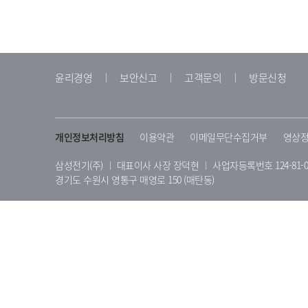
윤리경영
보안신고
고객문의
방문신청
개인정보처리방침
이용약관
이메일무단수집거부
영상정
삼성전기(주)
대표이사 사장 장덕현
사업자등록번호 124-81-0
경기도 수원시 영통구 매영로 150 (매탄동)