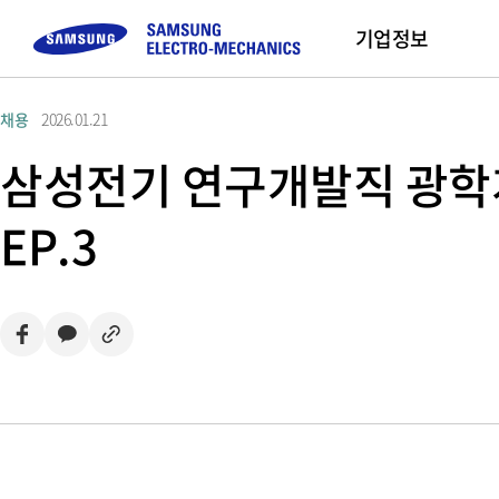
기업정보
채용
2026.01.21
컴포넌트
고객문의
채용정보
모듈
Sustainability
기업 소개
Sales Part
삼성전기 연구개발직 광학개
Buy Now
MLCC
FAQ
직무 소개
Camera Module
삼성전기 소개
EP.3
Inductor
문의하기
채용프로세스
CEO 인사말
Chip Resistor
채용 Tips
미션 및 비전
Tantalum
사업장 소개
Silicon Capacitor
연혁 및 수상실적