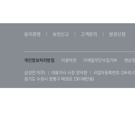
윤리경영
보안신고
고객문의
방문신청
개인정보처리방침
이용약관
이메일무단수집거부
영상정
삼성전기(주)
대표이사 사장 장덕현
사업자등록번호 124-81-0
경기도 수원시 영통구 매영로 150 (매탄동)