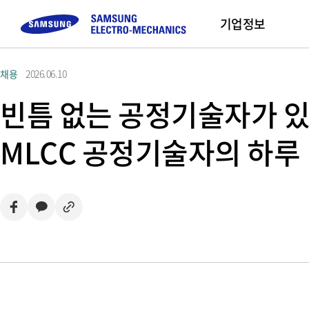
기업정보
채용
2026.06.10
컴포넌트
고객문의
채용정보
모듈
Sustainability
기업 소개
Sales Part
빈틈 없는 공정기술자가 있는
Buy Now
MLCC
FAQ
직무 소개
Camera Module
삼성전기 소개
MLCC 공정기술자의 하루
Inductor
문의하기
채용프로세스
CEO 인사말
Chip Resistor
채용 Tips
미션 및 비전
Tantalum
사업장 소개
Silicon Capacitor
연혁 및 수상실적