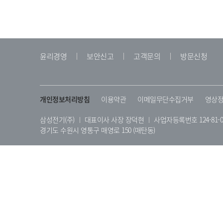
윤리경영
보안신고
고객문의
방문신청
개인정보처리방침
이용약관
이메일무단수집거부
영상정
삼성전기(주)
대표이사 사장 장덕현
사업자등록번호 124-81-0
경기도 수원시 영통구 매영로 150 (매탄동)