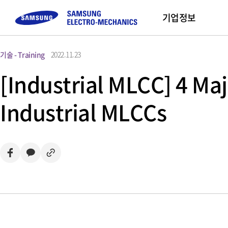
기업정보
기술 - Training
2022.11.23
컴포넌트
고객문의
채용정보
모듈
Sustainability
기업 소개
Sales Part
[Industrial MLCC] 4 Ma
Buy Now
MLCC
FAQ
직무 소개
Camera Module
삼성전기 소개
Industrial MLCCs
Inductor
문의하기
채용프로세스
CEO 인사말
Chip Resistor
채용 Tips
미션 및 비전
Tantalum
사업장 소개
Silicon Capacitor
연혁 및 수상실적