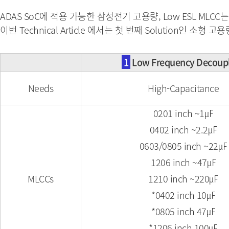
ADAS SoC에 적용 가능한 삼성전기 고용량, Low ESL MLC
이번 Technical Article 에서는 첫 번째 Solution인 소형 
1
Low Frequency Decoup
Needs
High-Capacitance
0201 inch ~1㎌
0402 inch ~2.2㎌
0603/0805 inch ~22㎌
1206 inch ~47㎌
MLCCs
1210 inch ~220㎌
*0402 inch 10㎌
*0805 inch 47㎌
*1206 inch 100㎌