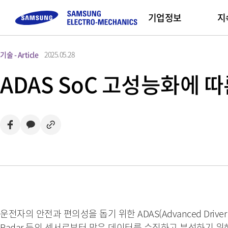
기업정보
지
기술 - Article
2025.05.28
컴포넌트
고객문의
채용정보
모듈
Sustainability
기업 소개
Sales Partners
ADAS SoC 고성능화에 따
Buy Now
MLCC
FAQ
직무 소개
Camera Module
삼성전기 소개
복
Inductor
문의하기
채용프로세스
CEO 인사말
인
Chip Resistor
채용 Tips
미션 및 비전
Tantalum
사업장 소개
Silicon Capacitor
연혁 및 수상실적
운전자의 안전과 편의성을 돕기 위한 ADAS(Advanced Driver As
Radar 등의 센서로부터 많은 데이터를 수집하고 분석하기 위해 AD