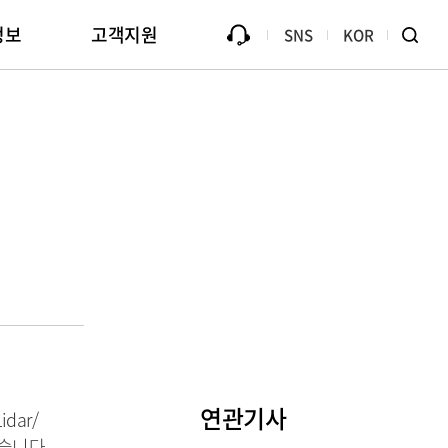
정보
고객지원
SNS
KOR
Library
모조품에 대한 면책
B2Bi (EDI)
대금지불 안내
방문신청
ive
용
홍보관
Passive Component Center
연관기사
dar/
있습니다.