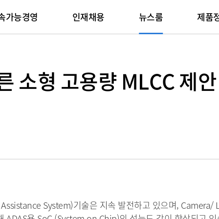
속가능경영
인재채용
뉴스룸
제품
회사생활
패키지기판
Planet
IR
인증서
채용문의
뉴스
People
적용분야
기술자료
뉴스레터
Progress
른 소형 고용량 MLCC 제안
리후생
Package Substrate
환경전략
실적발표
환경/안전/품질
채용 FAQ
메인
기업지배구조
임직원
Automotive
제품 카탈로그
뉴스레터 보기
윤리경영
Network
재육성
기후변화
주주총회
제품환경인증서
문의하기
최신 기사
IR자료실
사회공헌
Computer
소프트웨어 라이브러리
뉴스레터 신청
준법경영
Server
환경영향
주주현황
정보보호인증서
전자공고
공급망
Display
Solid State Dr
제품환경
주가정보
Mobile Phone
Tablet
삼성 통합 인재채
온라인 
재무정보
Wearable
sistance System)기술은 지속 발전하고 있으며, Camera/ Li
AS용 SoC (System on Chip)의 성능도 같이 향상되고 