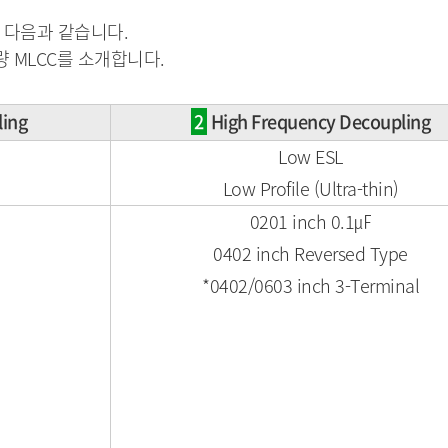
C는 다음과 같습니다.
고용량 MLCC를 소개합니다.
ling
2
High Frequency Decoupling
Low ESL
Low Profile (Ultra-thin)
0201 inch 0.1㎌
0402 inch Reversed Type
*0402/0603 inch 3-Terminal