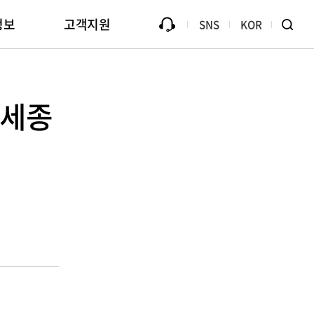
정보
고객지원
SNS
KOR
Library
모조품에 대한 면책
 세종
B2Bi (EDI)
대금지불 안내
방문신청
ive
용
홍보관
Passive Component Center