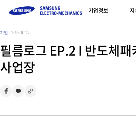
기업정보
지
기업
2025.10.22
컴포넌트
고객문의
채용정보
모듈
Sustainability
기업 소개
Sales Partners
필름로그 EP.2 I 반도체
Buy Now
MLCC
FAQ
직무 소개
Camera Module
삼성전기 소개
복
사업장
Inductor
문의하기
채용프로세스
CEO 인사말
인
Chip Resistor
채용 Tips
미션 및 비전
Tantalum
사업장 소개
Silicon Capacitor
연혁 및 수상실적