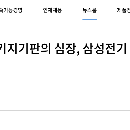
속가능경영
인재채용
뉴스룸
제품
회사생활
패키지기판
Planet
IR
인증서
채용문의
뉴스
People
적용분야
기술자료
뉴스레터
Progress
패키지기판의 심장, 삼성전기
리후생
Package Substrate
환경전략
실적발표
환경/안전/품질
채용 FAQ
메인
기업지배구조
임직원
Automotive
제품 카탈로그
뉴스레터 보기
윤리경영
Network
재육성
기후변화
주주총회
제품환경인증서
문의하기
최신 기사
IR자료실
사회공헌
Computer
소프트웨어 라이브러리
뉴스레터 신청
준법경영
Server
환경영향
주주현황
정보보호인증서
전자공고
공급망
Display
Solid State Dr
제품환경
주가정보
Mobile Phone
Tablet
삼성 통합 인재채
온라인 
재무정보
Wearable