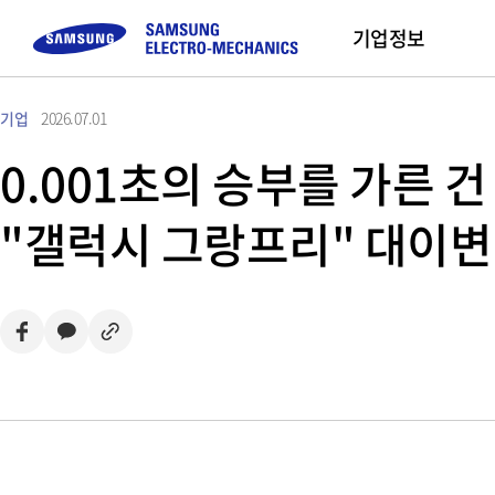
기업정보
기업
2026.07.01
컴포넌트
고객문의
채용정보
모듈
Sustainability
기업 소개
Sales Part
0.001초의 승부를 가른 
Buy Now
MLCC
FAQ
직무 소개
Camera Module
삼성전기 소개
"갤럭시 그랑프리" 대이변
Inductor
문의하기
채용프로세스
CEO 인사말
Chip Resistor
채용 Tips
미션 및 비전
Tantalum
사업장 소개
Silicon Capacitor
연혁 및 수상실적