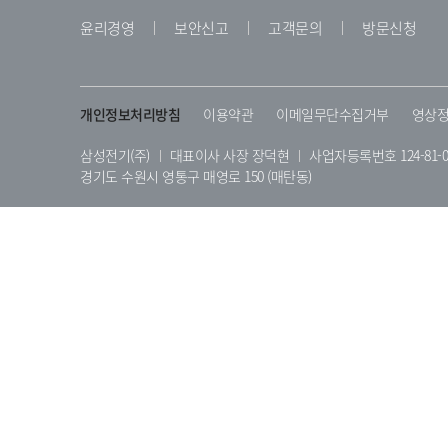
윤리경영
보안신고
고객문의
방문신청
개인정보처리방침
이용약관
이메일무단수집거부
영상정
삼성전기(주)
대표이사 사장 장덕현
사업자등록번호 124-81-0
경기도 수원시 영통구 매영로 150 (매탄동)