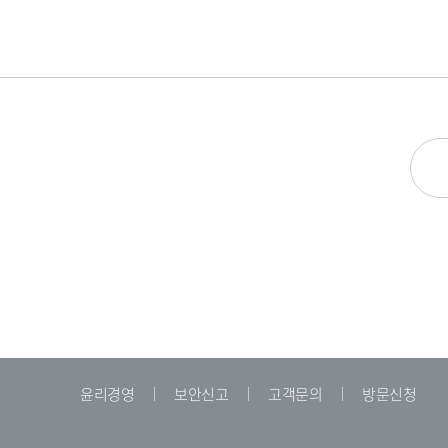
윤리경영
보안신고
고객문의
방문신청