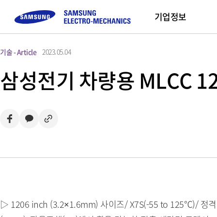
기업정보
기술 - Article
2023.05.04
컴포넌트
고객문의
채용정보
모듈
Sustainability
기업 소개
Sales Part
삼성전기 차량용 MLCC 120
Buy Now
MLCC
FAQ
직무 소개
Camera Module
삼성전기 소개
Inductor
문의하기
채용프로세스
CEO 인사말
Chip Resistor
채용 Tips
미션 및 비전
Tantalum
사업장 소개
Silicon Capacitor
연혁 및 수상실적
▷ 1206 inch (3.2×1.6mm) 사이즈/ X7S(-55 to 12