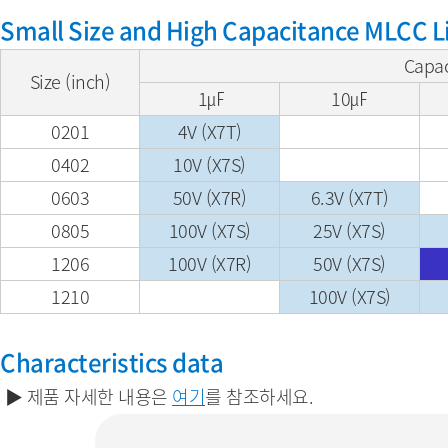
Small Size and High Capacitance MLCC L
Capac
Size (inch)
1㎌
10㎌
0201
4V (X7T)
0402
10V (X7S)
0603
50V (X7R)
6.3V (X7T)
0805
100V (X7S)
25V (X7S)
1206
100V (X7R)
50V (X7S)
1210
100V (X7S)
Characteristics data
▶ 제품 자세한 내용은
여기
를 참조하세요.