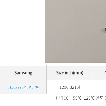
Samsung
Size inch(mm)
1206(3216)
CL31Y226MOK6PJ#
( * TCC : -55℃~125℃ 온도