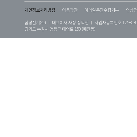
개인정보처리방침
이용약관
이메일무단수집거부
영상정
삼성전기(주)
대표이사 사장 장덕현
사업자등록번호 124-81-0
경기도 수원시 영통구 매영로 150 (매탄동)