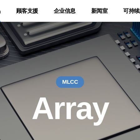
品
顾客支援
企业信息
新闻室
可持续
rtners
封装基板
地球环境
IR
认证书
新闻
员工与社会
应用
电子报
技术资料
进展与成果
w
Package Substrate
环境战略
业绩公布
环境/安全/品质
主页
财务信息
员工
Automotive
查看电子报
产品目录
Network
伦理管理
气候变化
股东信息
产品环境认证书
最新文章
企业控制结构
社会贡献
Computer
订阅电子报
软件库
Server
合规管理
环境影响
股价信息
情报保安认证书
IR资料室
供应链
Display
Solid State Dri
MLCC
产品环境
Mobile Phone
Tablet
线上
Array
Wearable