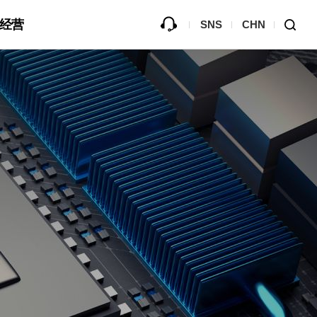
经营
SNS
CHN
就仿制品的免责
资料库
B2Bi (EDI)
ve
宣传馆
Passive Component Center