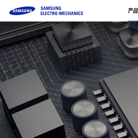
产
被动元件
顾客咨询
模块
企业介绍
可持续经营
Sales Pa
Buy No
MLCC
FAQ
Camera Module
三星电机介绍
Inductor
咨询
CEO留信
Chip Resistor
使命 & 愿景
Tantalum
事业场简介
Silicon Capacitor
沿革 & 获奖概况