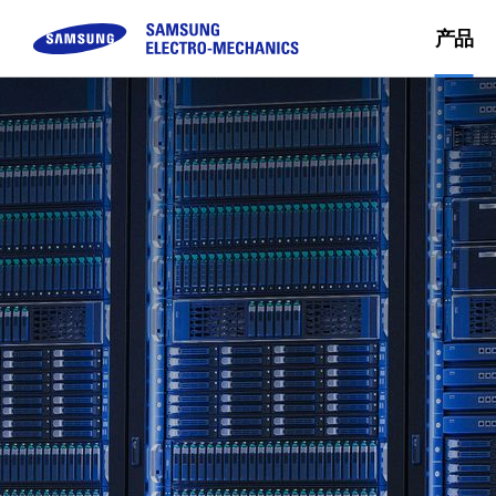
产品
被动元件
顾客咨询
模块
企业介绍
可持续经营
Sales Partn
Buy Now
MLCC
FAQ
Camera Module
三星电机介绍
Inductor
咨询
CEO留信
Chip Resistor
使命 & 愿景
Tantalum
事业场简介
Silicon Capacitor
沿革 & 获奖概况