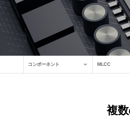
コンポーネント
MLCC
複数